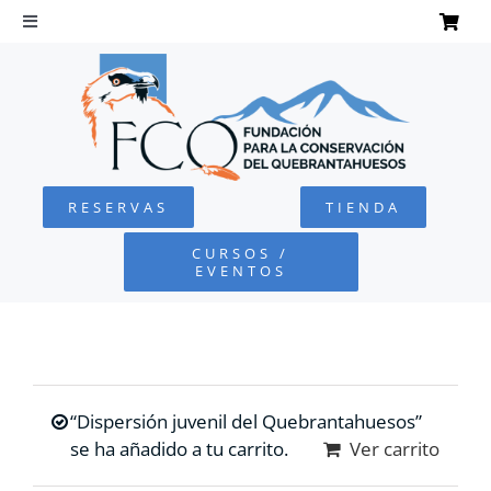
Saltar
al
Toggle
Navigation
contenido
INICIO
QUEBRANTAHUESOS
RESERVAS
TIENDA
FUNDACIÓN
CURSOS /
EVENTOS
PROYECTOS
DEFENSA AMBIENTAL
“Dispersión juvenil del Quebrantahuesos”
COLABORA
se ha añadido a tu carrito.
Ver carrito