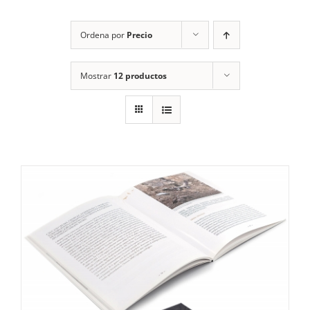
RECURSOS
Ordena por
Precio
NOTICIAS
Mostrar
12 productos
CONTACTO
CARRITO
1