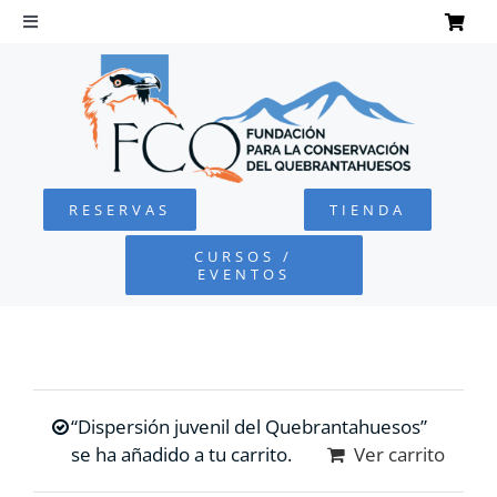
Saltar
al
Toggle
Navigation
contenido
INICIO
QUEBRANTAHUESOS
RESERVAS
TIENDA
FUNDACIÓN
CURSOS /
EVENTOS
PROYECTOS
DEFENSA AMBIENTAL
“Dispersión juvenil del Quebrantahuesos”
COLABORA
se ha añadido a tu carrito.
Ver carrito