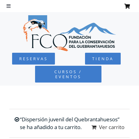
Saltar
al
Toggle
Navigation
contenido
INICIO
QUEBRANTAHUESOS
RESERVAS
TIENDA
FUNDACIÓN
CURSOS /
EVENTOS
PROYECTOS
DEFENSA AMBIENTAL
“Dispersión juvenil del Quebrantahuesos”
COLABORA
se ha añadido a tu carrito.
Ver carrito