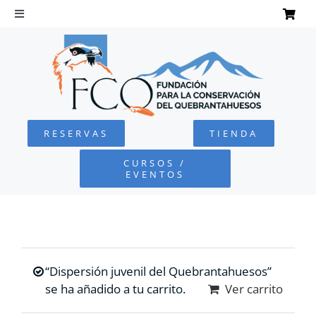
Saltar
al
Toggle
Navigation
contenido
INICIO
QUEBRANTAHUESOS
RESERVAS
TIENDA
FUNDACIÓN
CURSOS /
EVENTOS
PROYECTOS
DEFENSA AMBIENTAL
“Dispersión juvenil del Quebrantahuesos”
COLABORA
se ha añadido a tu carrito.
Ver carrito