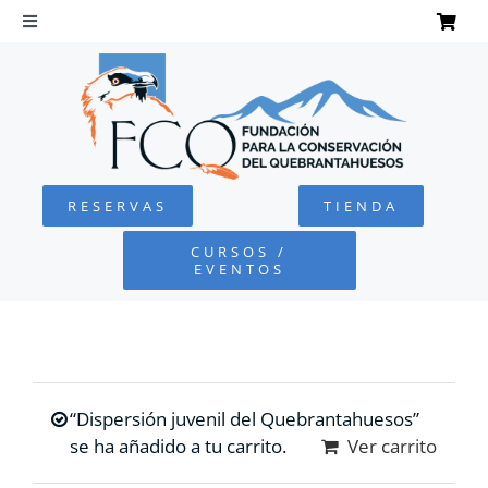
Saltar
al
Toggle
Navigation
contenido
INICIO
QUEBRANTAHUESOS
RESERVAS
TIENDA
FUNDACIÓN
CURSOS /
EVENTOS
PROYECTOS
DEFENSA AMBIENTAL
“Dispersión juvenil del Quebrantahuesos”
COLABORA
se ha añadido a tu carrito.
Ver carrito