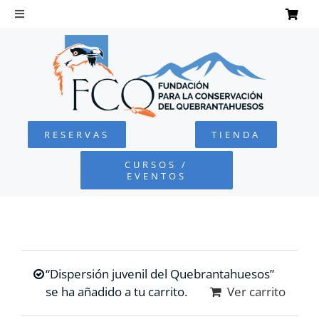
Saltar
al
Toggle
Navigation
contenido
INICIO
QUEBRANTAHUESOS
RESERVAS
TIENDA
FUNDACIÓN
CURSOS /
EVENTOS
PROYECTOS
DEFENSA AMBIENTAL
“Dispersión juvenil del Quebrantahuesos”
COLABORA
se ha añadido a tu carrito.
Ver carrito