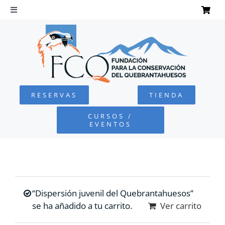
Saltar
al
Toggle
Navigation
contenido
INICIO
QUEBRANTAHUESOS
RESERVAS
TIENDA
FUNDACIÓN
CURSOS /
EVENTOS
PROYECTOS
DEFENSA AMBIENTAL
“Dispersión juvenil del Quebrantahuesos”
COLABORA
se ha añadido a tu carrito.
Ver carrito