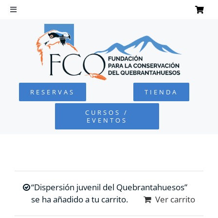
Saltar
al
Toggle
Navigation
contenido
INICIO
QUEBRANTAHUESOS
RESERVAS
TIENDA
FUNDACIÓN
CURSOS /
EVENTOS
PROYECTOS
DEFENSA AMBIENTAL
“Dispersión juvenil del Quebrantahuesos”
COLABORA
se ha añadido a tu carrito.
Ver carrito