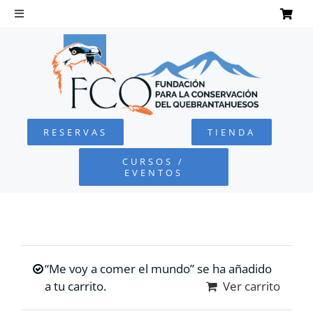
Saltar
al
Toggle
Navigation
contenido
INICIO
QUEBRANTAHUESOS
RESERVAS
TIENDA
FUNDACIÓN
CURSOS /
EVENTOS
PROYECTOS
DEFENSA AMBIENTAL
“Me voy a comer el mundo” se ha añadido
COLABORA
a tu carrito.
Ver carrito