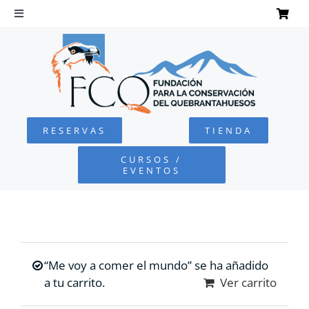
Saltar
al
Toggle
Navigation
contenido
INICIO
QUEBRANTAHUESOS
RESERVAS
TIENDA
FUNDACIÓN
CURSOS /
EVENTOS
PROYECTOS
DEFENSA AMBIENTAL
“Me voy a comer el mundo” se ha añadido
COLABORA
a tu carrito.
Ver carrito