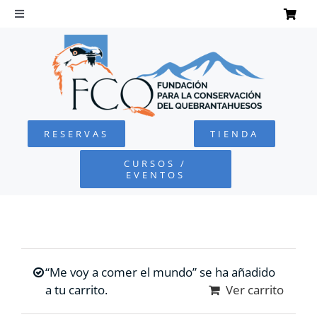
Saltar
al
Toggle
Navigation
contenido
INICIO
QUEBRANTAHUESOS
RESERVAS
TIENDA
FUNDACIÓN
CURSOS /
EVENTOS
PROYECTOS
DEFENSA AMBIENTAL
“Me voy a comer el mundo” se ha añadido
COLABORA
a tu carrito.
Ver carrito