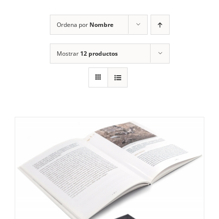
RECURSOS
Ordena por
Nombre
NOTICIAS
Mostrar
12 productos
CONTACTO
CARRITO
1