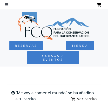
Saltar
al
Toggle
Navigation
contenido
INICIO
QUEBRANTAHUESOS
RESERVAS
TIENDA
FUNDACIÓN
CURSOS /
EVENTOS
PROYECTOS
DEFENSA AMBIENTAL
“Me voy a comer el mundo” se ha añadido
COLABORA
a tu carrito.
Ver carrito