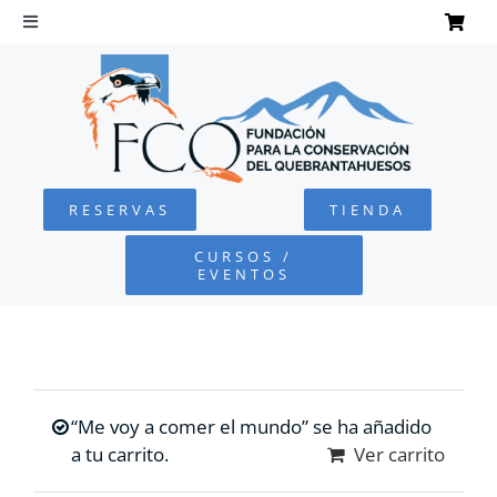
Saltar
al
Toggle
Navigation
contenido
INICIO
QUEBRANTAHUESOS
RESERVAS
TIENDA
FUNDACIÓN
CURSOS /
EVENTOS
PROYECTOS
DEFENSA AMBIENTAL
“Me voy a comer el mundo” se ha añadido
COLABORA
a tu carrito.
Ver carrito