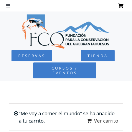
Saltar
al
Toggle
Navigation
contenido
INICIO
QUEBRANTAHUESOS
RESERVAS
TIENDA
FUNDACIÓN
CURSOS /
EVENTOS
PROYECTOS
DEFENSA AMBIENTAL
“Me voy a comer el mundo” se ha añadido
COLABORA
a tu carrito.
Ver carrito