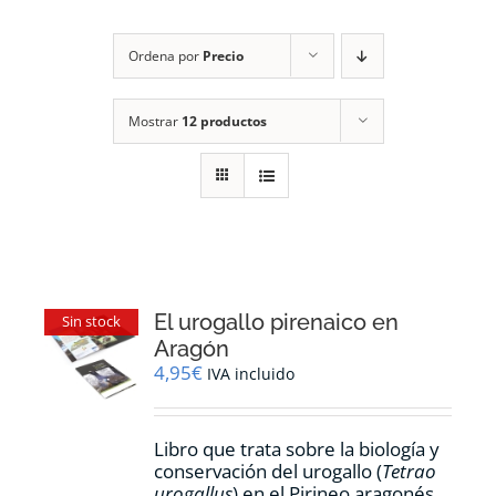
RECURSOS
Ordena por
Precio
NOTICIAS
Mostrar
12 productos
CONTACTO
CARRITO
1
El urogallo pirenaico en
Sin stock
Aragón
4,95
€
IVA incluido
Libro que trata sobre la biología y
conservación del urogallo (
Tetrao
urogallus
) en el Pirineo aragonés.