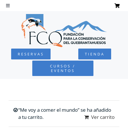
Saltar
al
Toggle
Navigation
contenido
INICIO
QUEBRANTAHUESOS
RESERVAS
TIENDA
FUNDACIÓN
CURSOS /
EVENTOS
PROYECTOS
DEFENSA AMBIENTAL
“Me voy a comer el mundo” se ha añadido
COLABORA
a tu carrito.
Ver carrito