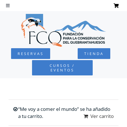
Saltar
al
Toggle
Navigation
contenido
INICIO
QUEBRANTAHUESOS
RESERVAS
TIENDA
FUNDACIÓN
CURSOS /
EVENTOS
PROYECTOS
DEFENSA AMBIENTAL
“Me voy a comer el mundo” se ha añadido
COLABORA
a tu carrito.
Ver carrito