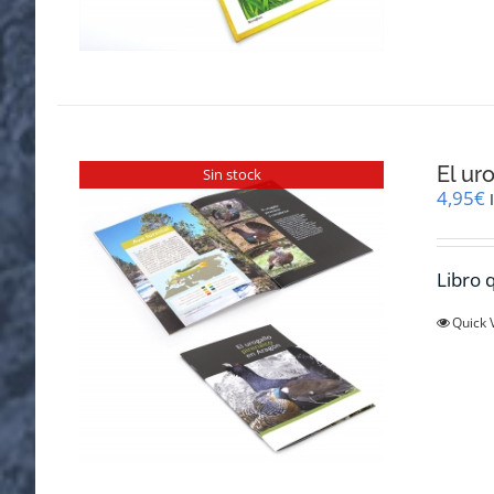
El ur
Sin stock
4,95
€
Libro q
Quick 