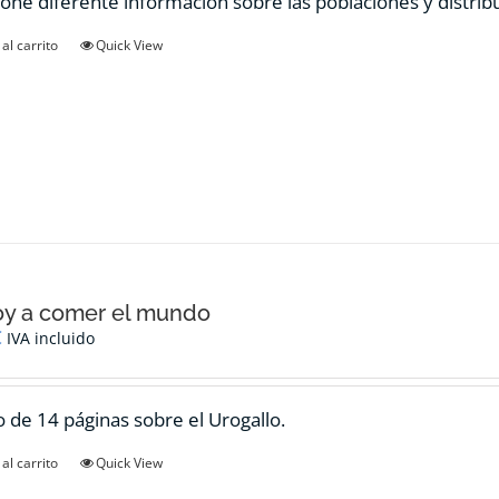
one diferente información sobre las poblaciones y distrib
al carrito
Quick View
oy a comer el mundo
€
IVA incluido
 de 14 páginas sobre el Urogallo.
al carrito
Quick View