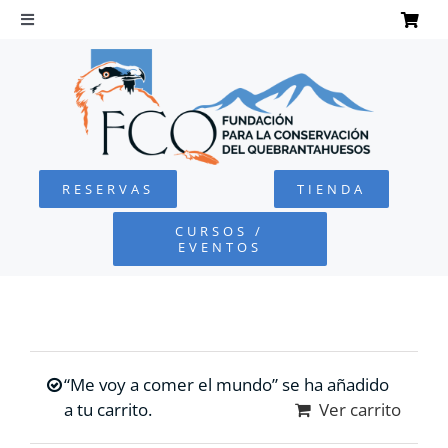
Saltar
al
Toggle
Navigation
contenido
INICIO
QUEBRANTAHUESOS
RESERVAS
TIENDA
FUNDACIÓN
CURSOS /
EVENTOS
PROYECTOS
DEFENSA AMBIENTAL
“Me voy a comer el mundo” se ha añadido
COLABORA
a tu carrito.
Ver carrito