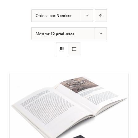
RECURSOS
Ordena por
Nombre
NOTICIAS
Mostrar
12 productos
CONTACTO
CARRITO
1