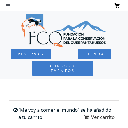
Saltar
al
Toggle
Navigation
contenido
INICIO
QUEBRANTAHUESOS
RESERVAS
TIENDA
FUNDACIÓN
CURSOS /
EVENTOS
PROYECTOS
DEFENSA AMBIENTAL
“Me voy a comer el mundo” se ha añadido
COLABORA
a tu carrito.
Ver carrito