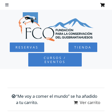
Saltar
al
Toggle
Navigation
contenido
INICIO
QUEBRANTAHUESOS
RESERVAS
TIENDA
FUNDACIÓN
CURSOS /
EVENTOS
PROYECTOS
DEFENSA AMBIENTAL
“Me voy a comer el mundo” se ha añadido
COLABORA
a tu carrito.
Ver carrito