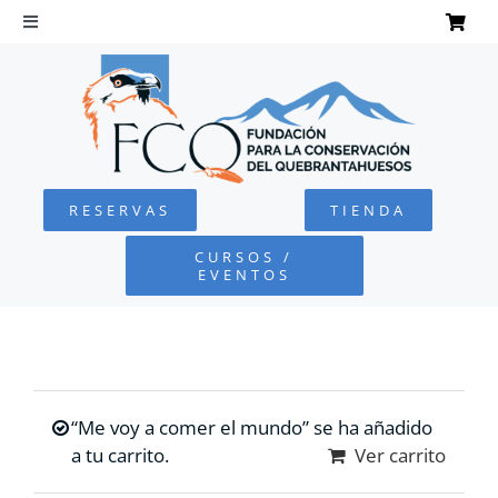
Saltar
al
Toggle
Navigation
contenido
INICIO
QUEBRANTAHUESOS
RESERVAS
TIENDA
FUNDACIÓN
CURSOS /
EVENTOS
PROYECTOS
DEFENSA AMBIENTAL
“Me voy a comer el mundo” se ha añadido
COLABORA
a tu carrito.
Ver carrito