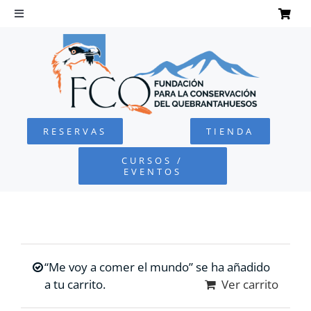
Saltar
al
Toggle
Navigation
contenido
INICIO
QUEBRANTAHUESOS
RESERVAS
TIENDA
FUNDACIÓN
CURSOS /
EVENTOS
PROYECTOS
DEFENSA AMBIENTAL
“Me voy a comer el mundo” se ha añadido
COLABORA
a tu carrito.
Ver carrito