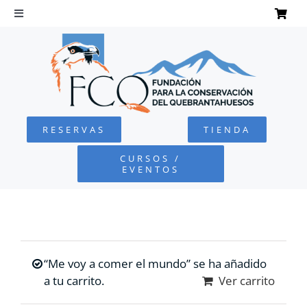
Saltar
al
Toggle
Navigation
contenido
INICIO
QUEBRANTAHUESOS
RESERVAS
TIENDA
FUNDACIÓN
CURSOS /
EVENTOS
PROYECTOS
DEFENSA AMBIENTAL
“Me voy a comer el mundo” se ha añadido
COLABORA
a tu carrito.
Ver carrito