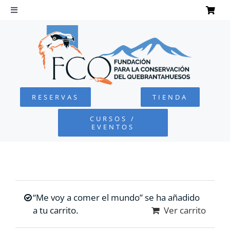
Saltar
al
Toggle
Navigation
contenido
INICIO
QUEBRANTAHUESOS
RESERVAS
TIENDA
FUNDACIÓN
CURSOS /
EVENTOS
PROYECTOS
DEFENSA AMBIENTAL
“Me voy a comer el mundo” se ha añadido
COLABORA
a tu carrito.
Ver carrito