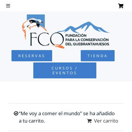
Saltar
al
Toggle
Navigation
contenido
INICIO
QUEBRANTAHUESOS
RESERVAS
TIENDA
FUNDACIÓN
CURSOS /
EVENTOS
PROYECTOS
DEFENSA AMBIENTAL
“Me voy a comer el mundo” se ha añadido
COLABORA
a tu carrito.
Ver carrito