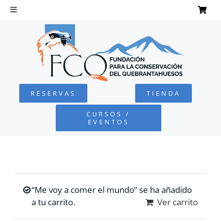
Saltar
al
Toggle
Navigation
contenido
INICIO
QUEBRANTAHUESOS
RESERVAS
TIENDA
FUNDACIÓN
CURSOS /
EVENTOS
PROYECTOS
DEFENSA AMBIENTAL
“Me voy a comer el mundo” se ha añadido
COLABORA
a tu carrito.
Ver carrito