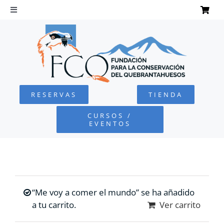
Saltar
al
Toggle
Navigation
contenido
INICIO
QUEBRANTAHUESOS
RESERVAS
TIENDA
FUNDACIÓN
CURSOS /
EVENTOS
PROYECTOS
DEFENSA AMBIENTAL
“Me voy a comer el mundo” se ha añadido
COLABORA
a tu carrito.
Ver carrito