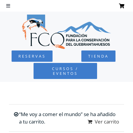
Saltar
al
Toggle
Navigation
contenido
INICIO
QUEBRANTAHUESOS
RESERVAS
TIENDA
FUNDACIÓN
CURSOS /
EVENTOS
PROYECTOS
DEFENSA AMBIENTAL
“Me voy a comer el mundo” se ha añadido
COLABORA
a tu carrito.
Ver carrito