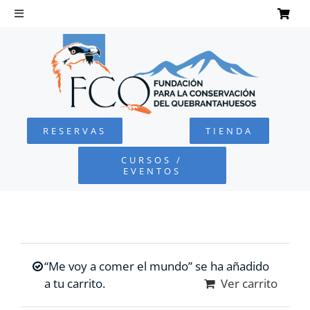
Saltar
al
Toggle
Navigation
contenido
INICIO
QUEBRANTAHUESOS
RESERVAS
TIENDA
FUNDACIÓN
CURSOS /
EVENTOS
PROYECTOS
DEFENSA AMBIENTAL
“Me voy a comer el mundo” se ha añadido
COLABORA
a tu carrito.
Ver carrito