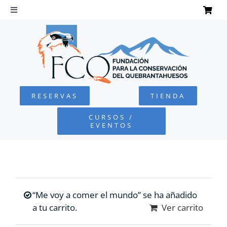
Saltar
al
Toggle
Navigation
contenido
INICIO
QUEBRANTAHUESOS
RESERVAS
TIENDA
FUNDACIÓN
CURSOS /
EVENTOS
PROYECTOS
DEFENSA AMBIENTAL
“Me voy a comer el mundo” se ha añadido
COLABORA
a tu carrito.
Ver carrito