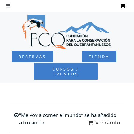
Saltar
al
Toggle
Navigation
contenido
INICIO
QUEBRANTAHUESOS
RESERVAS
TIENDA
FUNDACIÓN
CURSOS /
EVENTOS
PROYECTOS
DEFENSA AMBIENTAL
“Me voy a comer el mundo” se ha añadido
COLABORA
a tu carrito.
Ver carrito