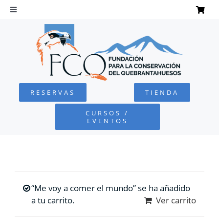
Saltar
al
Toggle
Navigation
contenido
INICIO
QUEBRANTAHUESOS
RESERVAS
TIENDA
FUNDACIÓN
CURSOS /
EVENTOS
PROYECTOS
DEFENSA AMBIENTAL
“Me voy a comer el mundo” se ha añadido
COLABORA
a tu carrito.
Ver carrito