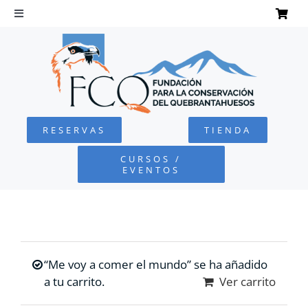
Saltar
al
Toggle
Navigation
contenido
INICIO
QUEBRANTAHUESOS
RESERVAS
TIENDA
FUNDACIÓN
CURSOS /
EVENTOS
PROYECTOS
DEFENSA AMBIENTAL
“Me voy a comer el mundo” se ha añadido
COLABORA
a tu carrito.
Ver carrito