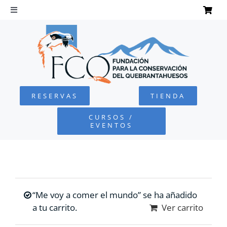
Saltar
al
Toggle
Navigation
contenido
INICIO
QUEBRANTAHUESOS
RESERVAS
TIENDA
FUNDACIÓN
CURSOS /
EVENTOS
PROYECTOS
DEFENSA AMBIENTAL
“Me voy a comer el mundo” se ha añadido
COLABORA
a tu carrito.
Ver carrito