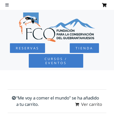
Saltar
al
Toggle
Navigation
contenido
INICIO
QUEBRANTAHUESOS
RESERVAS
TIENDA
FUNDACIÓN
CURSOS /
EVENTOS
PROYECTOS
DEFENSA AMBIENTAL
“Me voy a comer el mundo” se ha añadido
COLABORA
a tu carrito.
Ver carrito