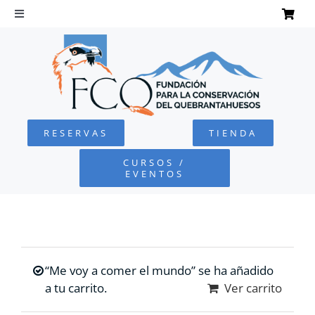
Saltar
al
Toggle
Navigation
contenido
INICIO
QUEBRANTAHUESOS
RESERVAS
TIENDA
FUNDACIÓN
CURSOS /
EVENTOS
PROYECTOS
DEFENSA AMBIENTAL
“Me voy a comer el mundo” se ha añadido
COLABORA
a tu carrito.
Ver carrito