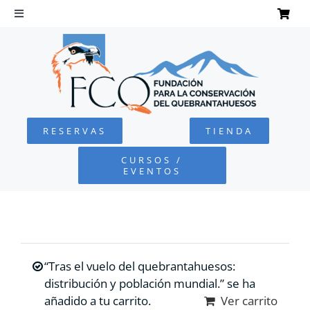
Saltar
al
Toggle
Navigation
contenido
INICIO
QUEBRANTAHUESOS
RESERVAS
TIENDA
FUNDACIÓN
CURSOS /
EVENTOS
PROYECTOS
DEFENSA AMBIENTAL
“Tras el vuelo del quebrantahuesos:
COLABORA
distribución y población mundial.” se ha
añadido a tu carrito.
Ver carrito