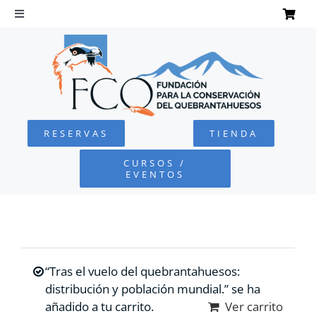
Saltar
al
Toggle
Navigation
contenido
INICIO
QUEBRANTAHUESOS
RESERVAS
TIENDA
FUNDACIÓN
CURSOS /
EVENTOS
PROYECTOS
DEFENSA AMBIENTAL
“Tras el vuelo del quebrantahuesos:
COLABORA
distribución y población mundial.” se ha
añadido a tu carrito.
Ver carrito