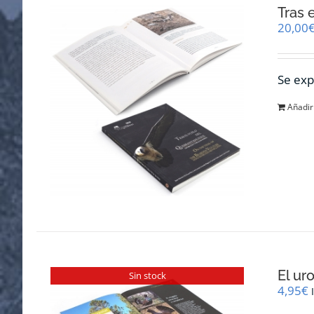
Tras 
20,00
Se exp
Añadir 
El ur
Sin stock
4,95
€