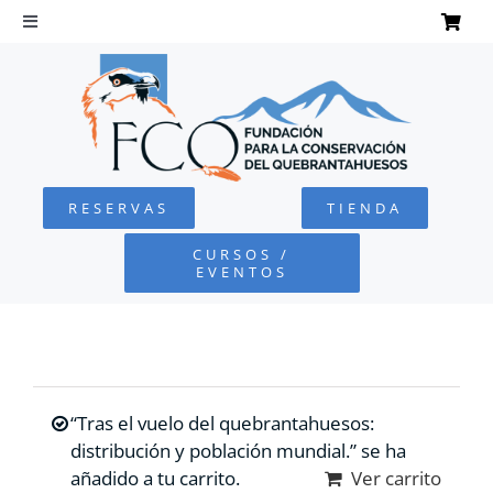
Saltar
al
Toggle
Navigation
contenido
INICIO
QUEBRANTAHUESOS
RESERVAS
TIENDA
FUNDACIÓN
CURSOS /
EVENTOS
PROYECTOS
DEFENSA AMBIENTAL
“Tras el vuelo del quebrantahuesos:
COLABORA
distribución y población mundial.” se ha
añadido a tu carrito.
Ver carrito