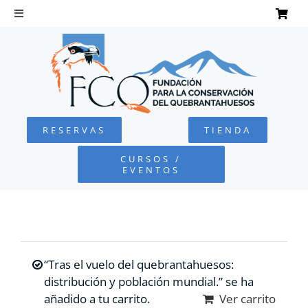
Saltar
al
Toggle
Navigation
contenido
INICIO
QUEBRANTAHUESOS
RESERVAS
TIENDA
FUNDACIÓN
CURSOS /
EVENTOS
PROYECTOS
DEFENSA AMBIENTAL
“Tras el vuelo del quebrantahuesos:
COLABORA
distribución y población mundial.” se ha
añadido a tu carrito.
Ver carrito