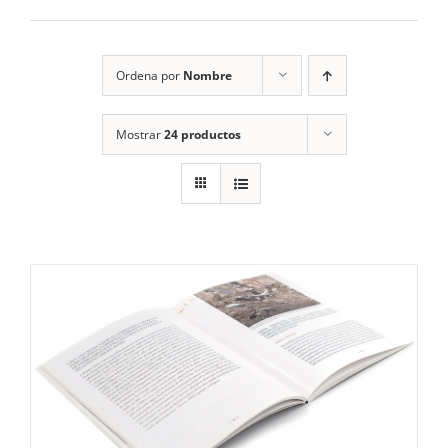
RECURSOS
Ordena por
Nombre
NOTICIAS
Mostrar
24 productos
CONTACTO
CARRITO
1