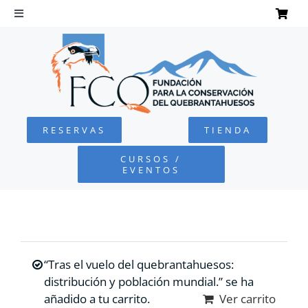
Saltar
al
Toggle
Navigation
contenido
INICIO
QUEBRANTAHUESOS
RESERVAS
TIENDA
FUNDACIÓN
CURSOS /
EVENTOS
PROYECTOS
DEFENSA AMBIENTAL
“Tras el vuelo del quebrantahuesos:
COLABORA
distribución y población mundial.” se ha
añadido a tu carrito.
Ver carrito