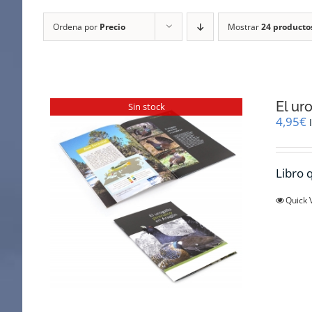
Ordena por
Precio
Mostrar
24 producto
El ur
Sin stock
4,95
€
Libro q
Quick 