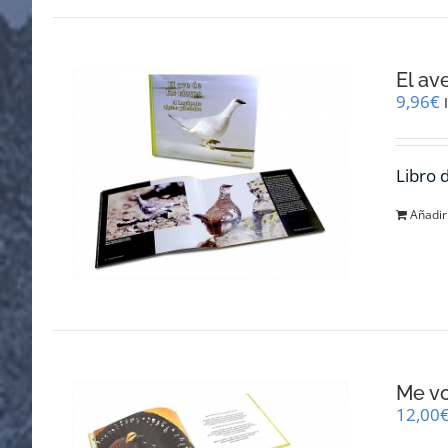
El av
9,96
€
Libro 
Añadir 
Me v
12,00