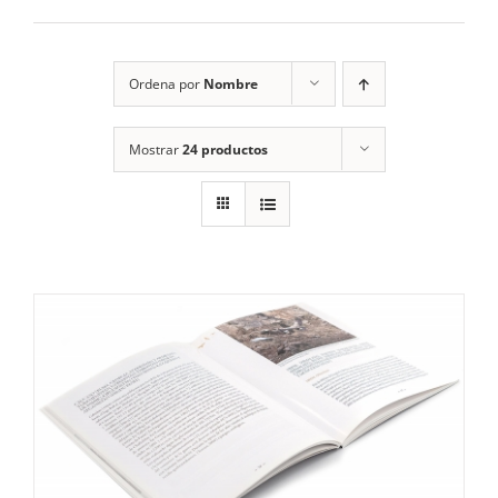
RECURSOS
Ordena por
Nombre
NOTICIAS
Mostrar
24 productos
CONTACTO
CARRITO
1