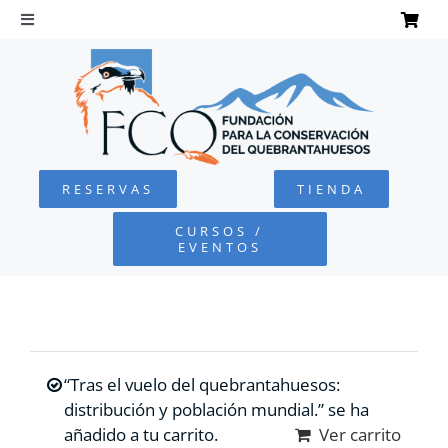
Saltar
al
Toggle
Navigation
contenido
INICIO
QUEBRANTAHUESOS
RESERVAS
TIENDA
FUNDACIÓN
CURSOS /
EVENTOS
PROYECTOS
DEFENSA AMBIENTAL
“Tras el vuelo del quebrantahuesos:
COLABORA
distribución y población mundial.” se ha
añadido a tu carrito.
Ver carrito