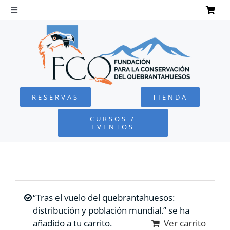
Saltar
al
Toggle
Navigation
contenido
INICIO
QUEBRANTAHUESOS
RESERVAS
TIENDA
FUNDACIÓN
CURSOS /
EVENTOS
PROYECTOS
DEFENSA AMBIENTAL
“Tras el vuelo del quebrantahuesos:
COLABORA
distribución y población mundial.” se ha
añadido a tu carrito.
Ver carrito