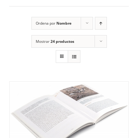
RECURSOS
Ordena por
Nombre
NOTICIAS
Mostrar
24 productos
CONTACTO
CARRITO
1