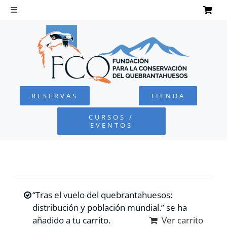
Saltar
al
Toggle
Navigation
contenido
INICIO
QUEBRANTAHUESOS
RESERVAS
TIENDA
FUNDACIÓN
CURSOS /
EVENTOS
PROYECTOS
DEFENSA AMBIENTAL
“Tras el vuelo del quebrantahuesos:
COLABORA
distribución y población mundial.” se ha
añadido a tu carrito.
Ver carrito