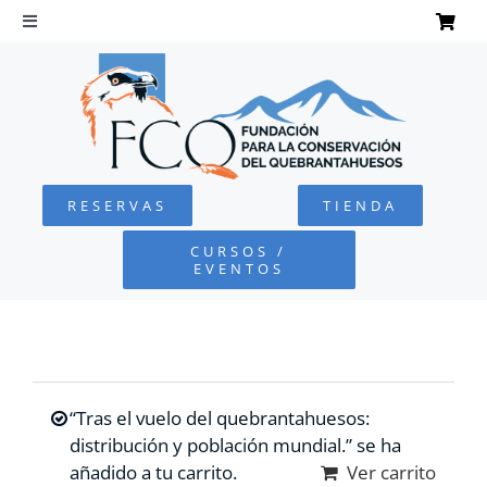
Saltar
al
Toggle
Navigation
contenido
INICIO
QUEBRANTAHUESOS
RESERVAS
TIENDA
FUNDACIÓN
CURSOS /
EVENTOS
PROYECTOS
DEFENSA AMBIENTAL
“Tras el vuelo del quebrantahuesos:
COLABORA
distribución y población mundial.” se ha
añadido a tu carrito.
Ver carrito