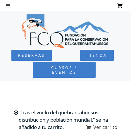
Saltar
al
Toggle
Navigation
contenido
INICIO
QUEBRANTAHUESOS
RESERVAS
TIENDA
FUNDACIÓN
CURSOS /
EVENTOS
PROYECTOS
DEFENSA AMBIENTAL
“Tras el vuelo del quebrantahuesos:
COLABORA
distribución y población mundial.” se ha
añadido a tu carrito.
Ver carrito