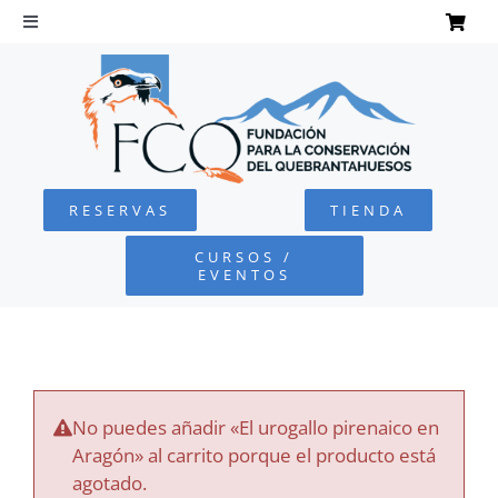
Saltar
al
Toggle
Navigation
contenido
INICIO
QUEBRANTAHUESOS
RESERVAS
TIENDA
FUNDACIÓN
CURSOS /
EVENTOS
PROYECTOS
DEFENSA AMBIENTAL
No puedes añadir «El urogallo pirenaico en
COLABORA
Aragón» al carrito porque el producto está
agotado.